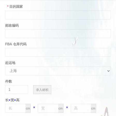
目的国家
*
邮政编码
FBA 仓库代码
起运地
件数
录入材积
长
×
宽
×
高
×
×
cm
cm
cm